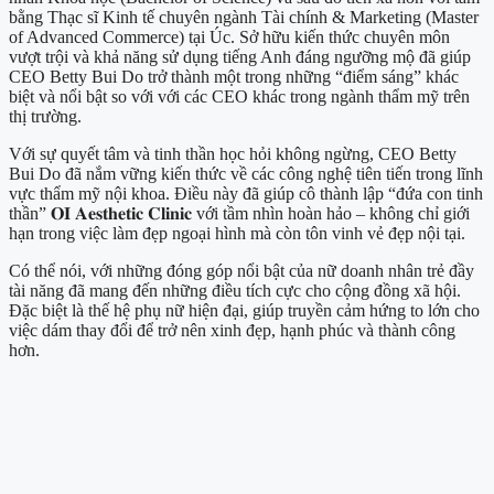
bằng Thạc sĩ Kinh tế chuyên ngành Tài chính & Marketing (Master
of Advanced Commerce) tại Úc. Sở hữu kiến thức chuyên môn
vượt trội và khả năng sử dụng tiếng Anh đáng ngưỡng mộ đã giúp
CEO Betty Bui Do trở thành một trong những “điểm sáng” khác
biệt và nổi bật so với với các CEO khác trong ngành thẩm mỹ trên
thị trường.
Với sự quyết tâm và tinh thần học hỏi không ngừng, CEO Betty
Bui Do đã nắm vững kiến thức về các công nghệ tiên tiến trong lĩnh
vực thẩm mỹ nội khoa. Điều này đã giúp cô thành lập “đứa con tinh
thần” 𝐎𝐈 𝐀𝐞𝐬𝐭𝐡𝐞𝐭𝐢𝐜 𝐂𝐥𝐢𝐧𝐢𝐜 với tầm nhìn hoàn hảo – không chỉ giới
hạn trong việc làm đẹp ngoại hình mà còn tôn vinh vẻ đẹp nội tại.
Có thể nói, với những đóng góp nổi bật của nữ doanh nhân trẻ đầy
tài năng đã mang đến những điều tích cực cho cộng đồng xã hội.
Đặc biệt là thế hệ phụ nữ hiện đại, giúp truyền cảm hứng to lớn cho
việc dám thay đổi để trở nên xinh đẹp, hạnh phúc và thành công
hơn.