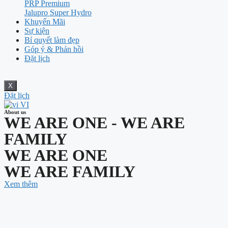
PRP Premium
Jalupro Super Hydro
Khuyến Mãi
Sự kiện
Bí quyết làm đẹp
Góp ý & Phản hồi
Đặt lịch
X
Đặt lịch
VI
About us
WE ARE ONE - WE ARE
FAMILY
WE ARE ONE
WE ARE FAMILY
Xem thêm