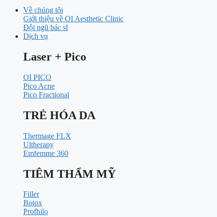
Về chúng tôi
Giới thiệu về OI Aesthetic Clinic
Đội ngũ bác sĩ
Dịch vụ
Laser + Pico
OI PICO
Pico Acne
Pico Fractional
TRẺ HÓA DA
Thermage FLX
Ultherapy
Emfemme 360
TIÊM THẨM MỸ
Filler
Botox
Profhilo