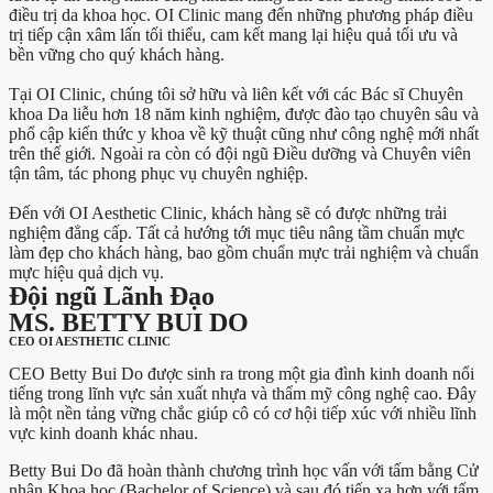
điều trị da khoa học. OI Clinic mang đến những phương pháp điều
trị tiếp cận xâm lấn tối thiểu, cam kết mang lại hiệu quả tối ưu và
bền vững cho quý khách hàng.
Tại OI Clinic, chúng tôi sở hữu và liên kết với các Bác sĩ Chuyên
khoa Da liễu hơn 18 năm kinh nghiệm, được đào tạo chuyên sâu và
phổ cập kiến thức y khoa về kỹ thuật cũng như công nghệ mới nhất
trên thế giới. Ngoài ra còn có đội ngũ Điều dưỡng và Chuyên viên
tận tâm, tác phong phục vụ chuyên nghiệp.
Đến với OI Aesthetic Clinic, khách hàng sẽ có được những trải
nghiệm đẳng cấp. Tất cả hướng tới mục tiêu nâng tầm chuẩn mực
làm đẹp cho khách hàng, bao gồm chuẩn mực trải nghiệm và chuẩn
mực hiệu quả dịch vụ.
Đội ngũ Lãnh Đạo
MS. BETTY BUI DO
CEO OI AESTHETIC CLINIC
CEO Betty Bui Do được sinh ra trong một gia đình kinh doanh nổi
tiếng trong lĩnh vực sản xuất nhựa và thẩm mỹ công nghệ cao. Đây
là một nền tảng vững chắc giúp cô có cơ hội tiếp xúc với nhiều lĩnh
vực kinh doanh khác nhau.
Betty Bui Do đã hoàn thành chương trình học vấn với tấm bằng Cử
nhân Khoa học (Bachelor of Science) và sau đó tiến xa hơn với tấm